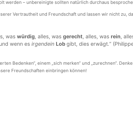
t werden – unbereinigte sollten natürlich durchaus besproche
erer Vertrautheit und Freundschaft und lassen wir nicht zu, das
les, was
würdig
, alles, was
gerecht
, alles, was
rein
, all
und wenn es
irgendein
Lob
gibt, dies erwägt.“ (Philipp
llierten Bedenken“, einem „sich merken“ und „zurechnen“. Denk
unsere Freundschaften einbringen können!