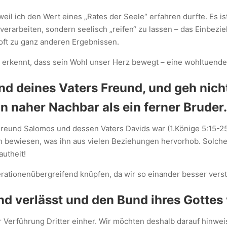
eil ich den Wert eines „Rates der Seele“ erfahren durfte. Es i
 zu verarbeiten, sondern seelisch „reifen“ zu lassen – das Einbe
oft zu ganz anderen Ergebnissen.
 erkennt, dass sein Wohl unser Herz bewegt – eine wohltuende 
nd deines Vaters Freund, und geh nich
n naher Nachbar als ein ferner Bruder
 Freund Salomos und dessen Vaters Davids war (1.Könige 5:15-25
n bewiesen, was ihn aus vielen Beziehungen hervorhob. Solche
utheit!
erationenübergreifend knüpfen, da wir so einander besser vers
nd verlässt und den Bund ihres Gottes 
 Verführung Dritter einher. Wir möchten deshalb darauf hinwe