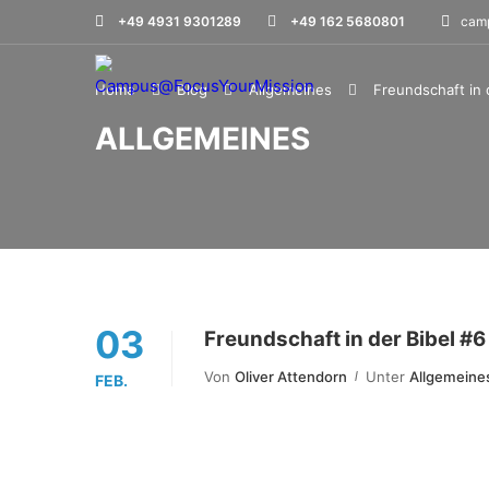
+49 4931 9301289
+49 162 5680801
camp
Home
Blog
Allgemeines
Freundschaft in 
ALLGEMEINES
03
Freundschaft in der Bibel #6
Von
Oliver Attendorn
Unter
Allgemeine
FEB.