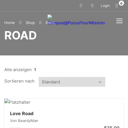
0
Login
Home
Shop
Road
ROAD
Alle anzeigen
1
Sortieren nach
Love Road
Von BeardyMan
$
35.00
0.00