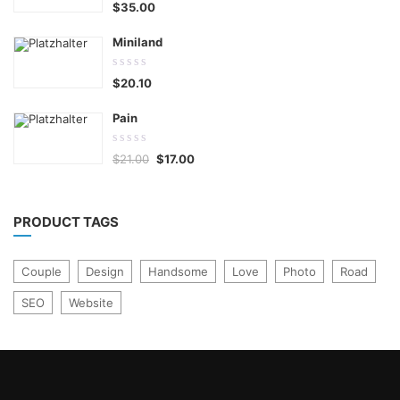
$
35.00
out
of
Miniland
5
0.00
$
20.10
out
of
Pain
5
0.00
Ursprünglicher
Aktueller
$
21.00
$
17.00
out
Preis
Preis
war:
ist:
of
$21.00
$17.00.
5
PRODUCT TAGS
Couple
Design
Handsome
Love
Photo
Road
SEO
Website