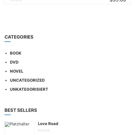
out
of
IN DEN WARENKORB
5
CATEGORIES
BOOK
DVD
NOVEL
UNCATEGORIZED
UNKATEGORISIERT
BEST SELLERS
Love Road
0.00